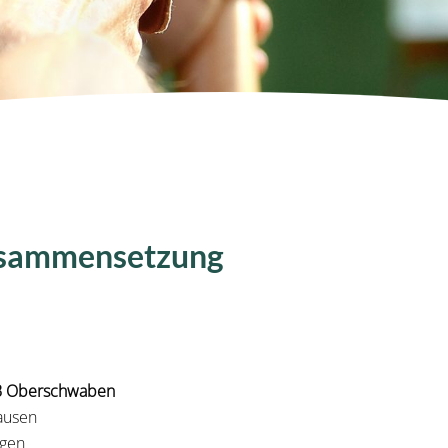
Zusammensetzung
 B Oberschwaben
hausen
gen