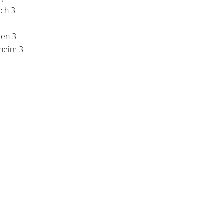
ach 3
fen 3
heim 3