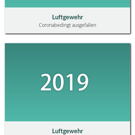
FVO
Luftgewehr
RWK
Coronabedingt ausgefallen
RWK - ERGEBNISSE
RWK - EINGABE
SPORT
BEZIRKSLIGA
BL LUFTGEWEHR
BL LUFTPISTOLE
BL FREIE PISTOLE
BL SPORTPISTOLE
BL GROSSKALIBER
BL KLEINKALIBERGEWEHR
BL VORDERLADER KURZ
BL VORDERLADER LANG
BEZIRKSOBERLIGA
Luftgewehr
BOL LUFTGEWEHR