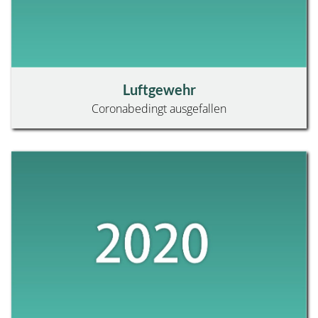
START
Luftgewehr
Coronabedingt ausgefallen
PORTRAIT
BEZIRK OBERSCHWABEN
KREISE / VEREINE
BEZIRKSSCHÜTZENKÖNIG + SCHÜTZE DES JAHRES
PARTNER
AKTUELLES
NEUE INHALTE
TERMINE
SCHULUNGEN
BERICHTE / PRESSE
GESCHÄFTSBERICHTE