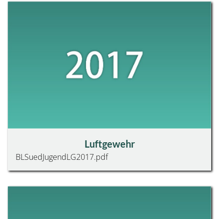
ZUSAMMENSETZUNG
LL A OBERSCHWABEN IM FREIEN
LL B OBERSCHWABEN IM FREIEN
BEZIRKSJUGENDLIGA
BJL BOGEN HALLE
FELDBOGENTURNIER
JUGEND
BEZIRKSLIGA
BL SÜD JUGEND LUFTGEWEHR
BL NORD JUGEND LUFTGEWEHR
BEZIRKSOBERLIGA
Luftgewehr
BOL SÜD JUGEND LUFTGEWEHR
BLSuedJugendLG2017.pdf
BOL NORD JUGEND LUFTGEWEHR
VERSCHIEDENE WETTKÄMPFE
BEZIRKSJUGENDTAG
SENIOREN