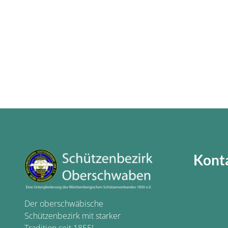
Kont
Der oberschwäbische
Schützenbezirk mit starker
Tradition seit 1855!