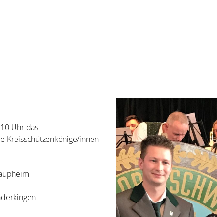
 10 Uhr das
ie Kreisschützenkönige/innen
Laupheim
nderkingen